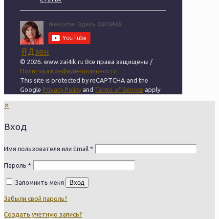
ЯДзен
© 2026. www.zai4ik.ru Все права защищены /
Политика конфиденциальности
This site is protected by reCAPTCHA and the
Google
Privacy Policy
and
Terms of Service
apply
✕
Вход
Имя пользователя или Email
*
Пароль
*
Запомнить меня
Вход
Забыли свой пароль?
Создать учётную запись?