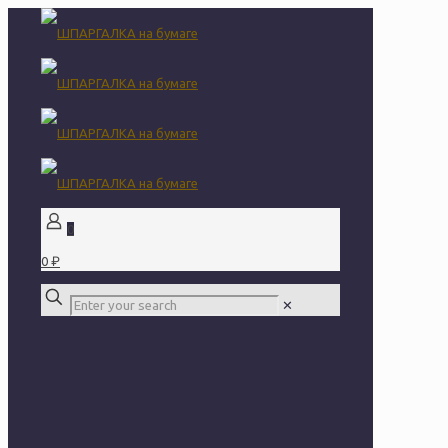
0
0 ₽
✕